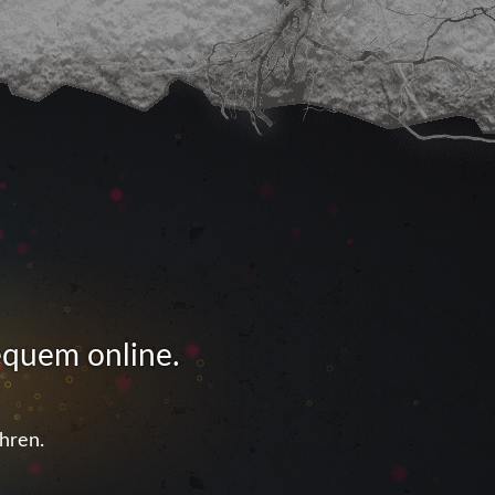
equem online.
hren.