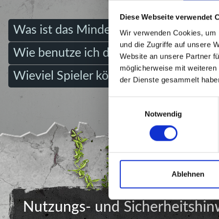
Diese Webseite verwendet 
Was ist das Mindestalter/Höchstalter?
Wir verwenden Cookies, um I
und die Zugriffe auf unsere 
Wie benutze ich die TapWall?
Website an unsere Partner fü
möglicherweise mit weiteren
Wieviel Spieler können maximal gleichz
der Dienste gesammelt habe
Einwilligungsauswahl
Notwendig
Ablehnen
Nutzungs- und Sicherheitshin