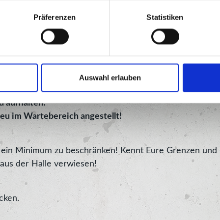
Präferenzen
Statistiken
weise
Auswahl erlauben
vorgesehene Kiste zu legen!
d aufhalten!
eu im Wartebereich angestellt!
auf ein Minimum zu beschränken! Kennt Eure Grenzen und
aus der Halle verwiesen!
cken.