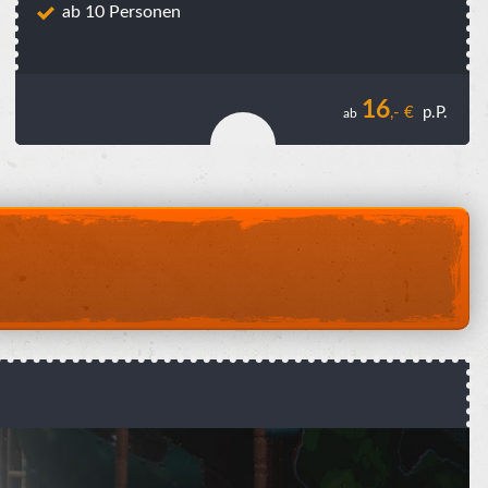
ab 10 Personen
16
,- €
p.P.
ab