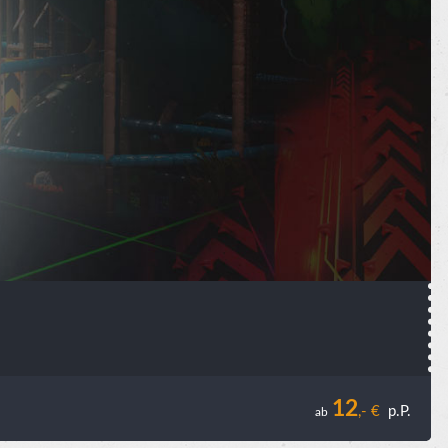
12
,- €
p.P.
ab