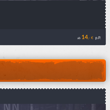
14
,- €
p.P.
ab