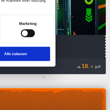
ie im Rahmen Ihrer Nutzung
Marketing
Alle zulassen
18
,- €
p.P.
ab